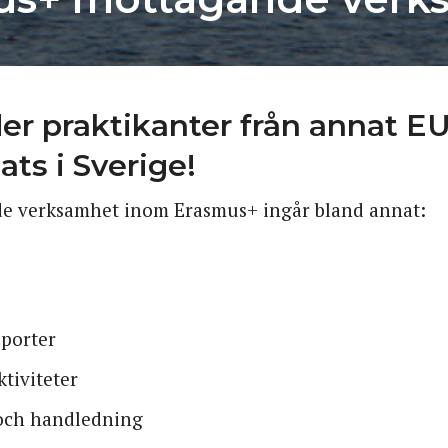
der praktikanter från annat E
ats i Sverige!
de verksamhet inom Erasmus+ ingår bland annat:
sporter
ktiviteter
och handledning