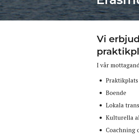
Vi erbju
praktikpl
I vår mottagan
Praktikplats
Boende
Lokala tran
Kulturella a
Coachning 