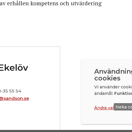
g av erhållen kompetens och utvärdering
Ekelöv
Användnin
cookies
Vi använder cooki
-35 55 54
ändamål:
Funktio
@sandson.se
Neka c
Ändra val