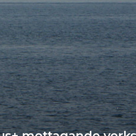
us+ mottagande verk