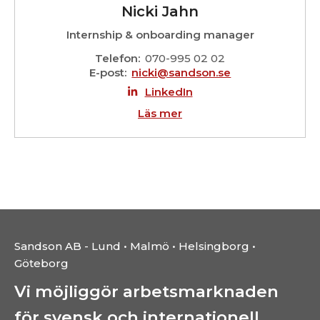
Nicki Jahn
Internship & onboarding manager
Telefon
070-995 02 02
E-post
nicki@sandson.se
LinkedIn
Läs mer
Sandson AB - Lund • Malmö • Helsingborg •
Göteborg
Vi möjliggör arbetsmarknaden
för svensk och internationell