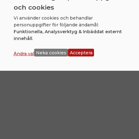
professionell, engagerad och ovärderlig under
och cookies
hela mitt jobbsökande.
Vi använder cookies och behandlar
personuppgifter för följande ändamål:
Funktionella, Analysverktyg & Inbäddat externt
innehåll
.
Vill du veta mer om Rusta och
Neka cookies
Acceptera
Ändra val
Matcha på Sandson?